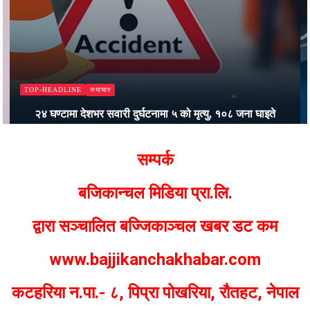
समाचार
TOP-HEADLINE
२४ घण्टामा देशभर सवारी दुर्घटनामा ५ को मृत्यु, १०८ जना घाइते
Bajjikanchal Desk
सम्पर्क
बजिकान्चल मिडिया प्रा.लि.
द्वारा सञ्चालित बज्जिकाञ्चल खबर डट कम
www.bajjikanchakhabar.com
कटहरिया न.पा.- ८, पिप्रा पोखरिया, रौतहट, नेपाल