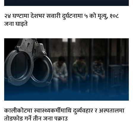
२४ घण्टामा देशभर सवारी दुर्घटनामा ५ को मृत्यु, १०८
जना घाइते
कालीकोटमा स्वास्थ्यकर्मीमाथि दुर्व्यवहार र अस्पतालमा
तोडफोड गर्ने तीन जना पक्राउ