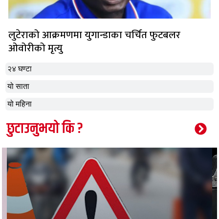
लुटेराको आक्रमणमा युगान्डाका चर्चित फुटबलर
ओवोरीको मृत्यु
२४ घण्टा
यो साता
यो महिना
छुटाउनुभयो कि ?