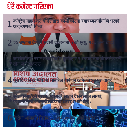
धेरै कमेन्ट गरिएका
काँग्रेस महामन्त्री पौडेलद्वारा कालीकोटमा स्वास्थ्यकर्मीमाथि भएको
आक्रमणको निन्दा
२४ घण्टामा देशभर सवारी दुर्घटनामा ५ को मृत्यु, १०८ जना घाइते
कालीकोटमा स्वास्थ्यकर्मीमाथि दुर्व्यवहार र अस्पतालमा तोडफोड गर्ने
तीन जना पक्राउ
घुस लिएको अभियोगमा चाबहिल नापीका अमिनविरुद्ध मुद्दा दायर
रमेश प्रसाईको प्रश्न- ग्यासको लाइन देखेर लाज लाग्यो,
प्रधानमन्त्री र मन्त्रीक्वाटरमा अभाव छ की छैन ?
नेप्सेमा आजपनि गिरावट, ३ अर्ब ७७ करोडको कारोबार