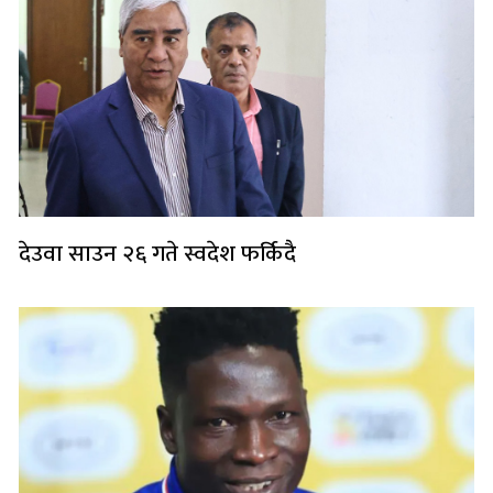
देउवा साउन २६ गते स्वदेश फर्किदै