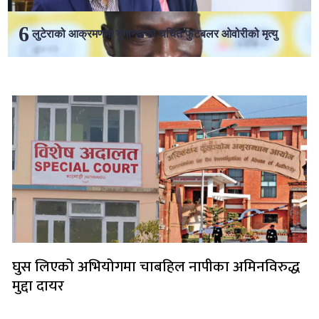
लुटेराको आक्रमणमा युगान्डाका चर्चित फुटबलर ओवोरीको मृत्यु
लोकप्रिय
घुस लिएको अभियोगमा चाबहिल नापीका अमिनविरुद्ध
मुद्दा दायर