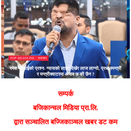
समाचार
TOP-HEADLINE
रमेश प्रसाईको प्रश्न- ग्यासको लाइन देखेर लाज लाग्यो, प्रधानमन्त्री
र मन्त्रीक्वाटरमा अभाव छ की छैन ?
Bajjikanchal Desk
सम्पर्क
बजिकान्चल मिडिया प्रा.लि.
द्वारा सञ्चालित बज्जिकाञ्चल खबर डट कम