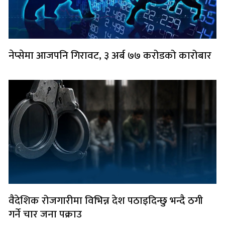
नेप्सेमा आजपनि गिरावट, ३ अर्ब ७७ करोडको कारोबार
वैदेशिक रोजगारीमा विभिन्न देश पठाइदिन्छु भन्दै ठगी
गर्ने चार जना पक्राउ