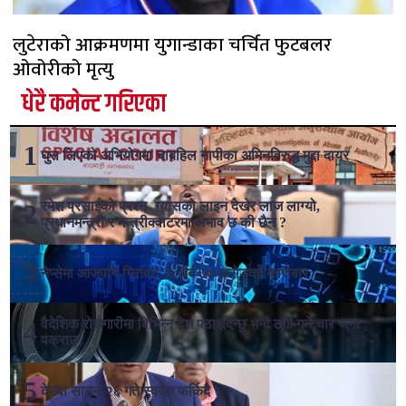
लुटेराको आक्रमणमा युगान्डाका चर्चित फुटबलर
ओवोरीको मृत्यु
धेरै कमेन्ट गरिएका
घुस लिएको अभियोगमा चाबहिल नापीका अमिनविरुद्ध मुद्दा दायर
रमेश प्रसाईको प्रश्न- ग्यासको लाइन देखेर लाज लाग्यो,
प्रधानमन्त्री र मन्त्रीक्वाटरमा अभाव छ की छैन ?
नेप्सेमा आजपनि गिरावट, ३ अर्ब ७७ करोडको कारोबार
वैदेशिक रोजगारीमा विभिन्न देश पठाइदिन्छु भन्दै ठगी गर्ने चार जना
पक्राउ
देउवा साउन २६ गते स्वदेश फर्किदै