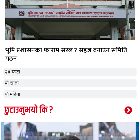
भूमि प्रशासनका फाराम सरल र सहज बनाउन समिति
गठन
२४ घण्टा
यो साता
यो महिना
छुटाउनुभयो कि ?