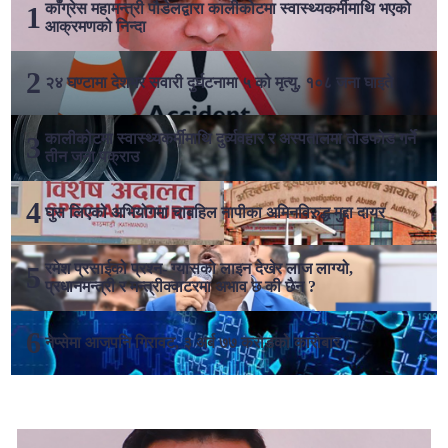
काँग्रेस महामन्त्री पौडेलद्वारा कालीकोटमा स्वास्थ्यकर्मीमाथि भएको
आक्रमणको निन्दा
२४ घण्टामा देशभर सवारी दुर्घटनामा ५ को मृत्यु, १०८ जना घाइते
कालीकोटमा स्वास्थ्यकर्मीमाथि दुर्व्यवहार र अस्पतालमा तोडफोड गर्ने
तीन जना पक्राउ
घुस लिएको अभियोगमा चाबहिल नापीका अमिनविरुद्ध मुद्दा दायर
रमेश प्रसाईको प्रश्न- ग्यासको लाइन देखेर लाज लाग्यो,
प्रधानमन्त्री र मन्त्रीक्वाटरमा अभाव छ की छैन ?
नेप्सेमा आजपनि गिरावट, ३ अर्ब ७७ करोडको कारोबार
लोकप्रिय