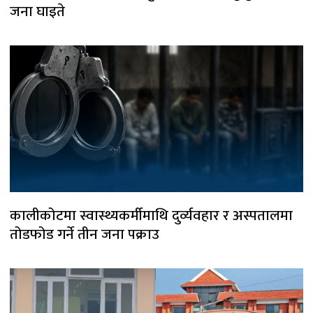
जना घाइते
कालीकोटमा स्वास्थ्यकर्मीमाथि दुर्व्यवहार र अस्पतालमा
तोडफोड गर्ने तीन जना पक्राउ