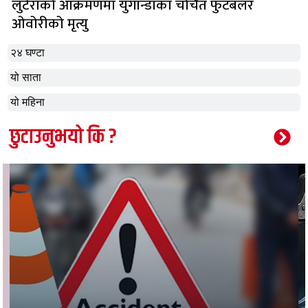
लुटेराको आक्रमणमा युगान्डाका चर्चित फुटबलर
ओवोरीको मृत्यु
२४ घण्टा
यो साता
यो महिना
छुटाउनुभयो कि ?