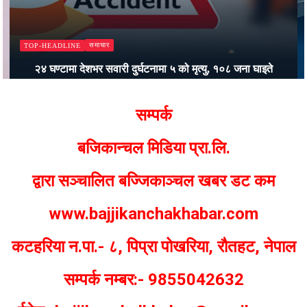
समाचार
TOP-HEADLINE
२४ घण्टामा देशभर सवारी दुर्घटनामा ५ को मृत्यु, १०८ जना घाइते
Bajjikanchal Desk
सम्पर्क
बजिकान्चल मिडिया प्रा.लि.
द्वारा सञ्चालित बज्जिकाञ्चल खबर डट कम
www.bajjikanchakhabar.com
कटहरिया न.पा.- ८, पिप्रा पोखरिया, रौतहट, नेपाल
सम्पर्क नम्बर:- 9855042632