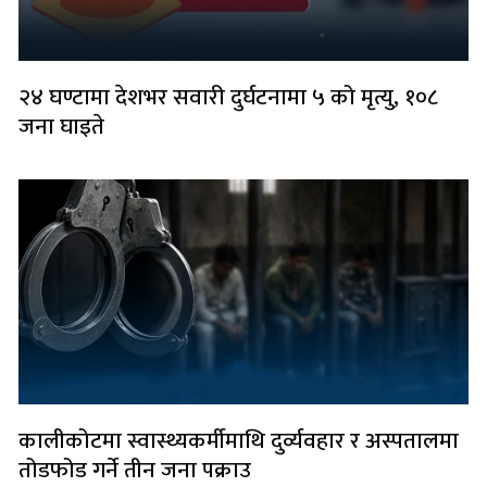
२४ घण्टामा देशभर सवारी दुर्घटनामा ५ को मृत्यु, १०८
जना घाइते
कालीकोटमा स्वास्थ्यकर्मीमाथि दुर्व्यवहार र अस्पतालमा
तोडफोड गर्ने तीन जना पक्राउ