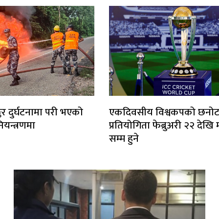
ङ्कर दुर्घटनामा परी भएको
एकदिवसीय विश्वकपको छनो
यन्त्रणमा
प्रतियोगिता फेब्रुअरी २२ देखि 
सम्म हुने