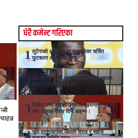
धेरै कमेन्ट गरिएका
लुटेराको आक्रमणमा युगान्डाका चर्चित
फुटबलर ओवोरीको मृत्यु
रेड नोटिस जारी भएका कर्तव्य ज्यान मुद्दाका
फरार प्रतिवादी पक्राउ
निर्मला पन्त बारेको प्रश्नमा गृहमन्त्री गुरुङले
त्री
भने- यसको उत्तर दिन चाहन्न !
चाहन्न
भूमि प्रशासनका फाराम सरल र सहज