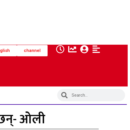
glish
channel
 छन्- ओली