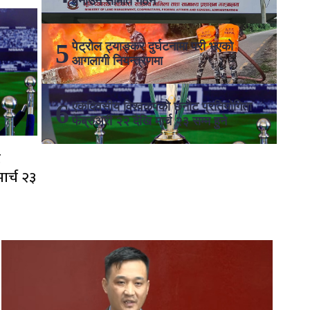
बनाउन समिति गठन
पेट्रोल ट्याङ्कर दुर्घटनामा परी भएको
आगलागी नियन्त्रणमा
एकदिवसीय विश्वकपको छनोट प्रतियोगिता
फेब्रुअरी २२ देखि मार्च २३ सम्म हुने
ट
मार्च २३