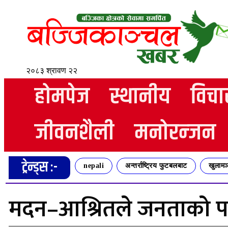
२०८३ श्रावण २२
होमपेज
स्थानीय
विचा
जीवनशैली
मनोरन्जन
ट्रेन्ड्स :-
nepali
अन्तर्राष्ट्रिय फुटबलबाट
खुलामञ
मदन–आश्रितले जनताको पक्