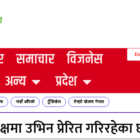
र
समाचार
विजनेस
En
अन्य
प्रदेश
्च
जहाँ आँपको
टुँडिखेल
तेस्रो खेलमा नेपाल
षमा उभिन प्रेरित गरिरहेका