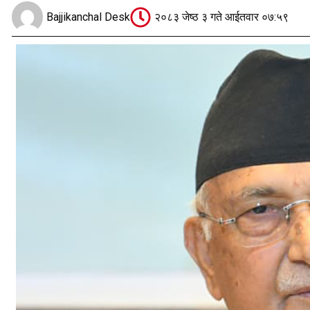
Bajjikanchal Desk
२०८३ जेष्ठ ३ गते आईतवार ०७:५९