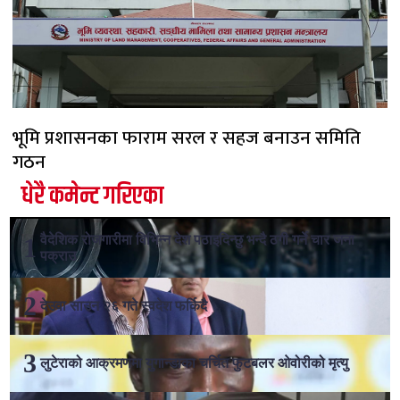
भूमि प्रशासनका फाराम सरल र सहज बनाउन समिति
गठन
धेरै कमेन्ट गरिएका
वैदेशिक रोजगारीमा विभिन्न देश पठाइदिन्छु भन्दै ठगी गर्ने चार जना
पक्राउ
देउवा साउन २६ गते स्वदेश फर्किदै
लुटेराको आक्रमणमा युगान्डाका चर्चित फुटबलर ओवोरीको मृत्यु