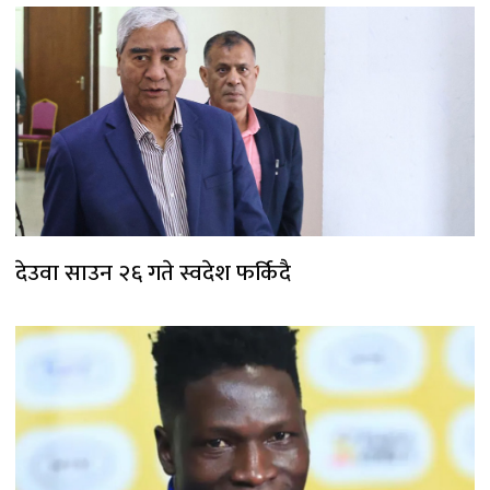
देउवा साउन २६ गते स्वदेश फर्किदै