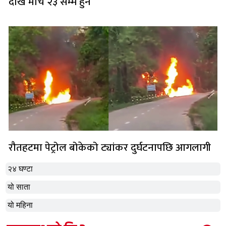
देखि मार्च २३ सम्म हुने
रौतहटमा पेट्रोल बोकेको ट्यांकर दुर्घटनापछि आगलागी
२४ घण्टा
यो साता
यो महिना