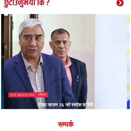
छुटाउनुभयो कि ?
खेलकुद
TOP-HEADLINE
लुटेराको आक्रमणमा युगान्डाका चर्चित फुटबलर ओवोरीक
Bajjikanchal Desk
सम्पर्क