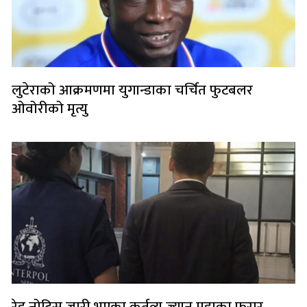
लुटेराको आक्रमणमा युगान्डाका चर्चित फुटबलर
ओवोरीको मृत्यु
रेड नोटिस जारी भएका कर्तव्य ज्यान मुद्दाका फरार