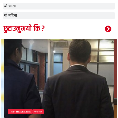
यो साता
यो महिना
छुटाउनुभयो कि ?
समाचार
TOP-HEADLINE