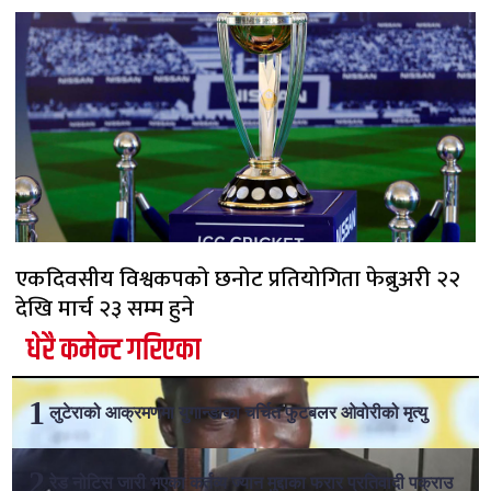
एकदिवसीय विश्वकपको छनोट प्रतियोगिता फेब्रुअरी २२
देखि मार्च २३ सम्म हुने
धेरै कमेन्ट गरिएका
लुटेराको आक्रमणमा युगान्डाका चर्चित फुटबलर ओवोरीको मृत्यु
रेड नोटिस जारी भएका कर्तव्य ज्यान मुद्दाका फरार प्रतिवादी पक्राउ