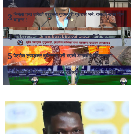
निर्मला पन्त बारेको प्रश्नमा गृहमन्त्री गुरुङले भने- यसको उत्तर दिन
चाहन्न !
भूमि प्रशासनका फाराम सरल र सहज बनाउन समिति गठन
पेट्रोल ट्याङ्कर दुर्घटनामा परी भएको आगलागी नियन्त्रणमा
एकदिवसीय विश्वकपको छनोट प्रतियोगिता फेब्रुअरी २२ देखि मार्च
२३ सम्म हुने
लोकप्रिय