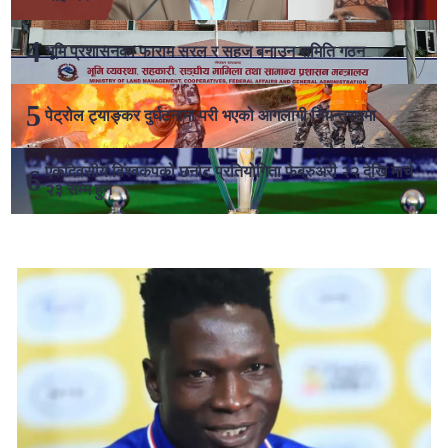
भूमि प्रशासनका फाराम सरल र सहज बनाउन समिति गठन
पेट्रोल ट्याङ्कर दुर्घटनामा परी भएको आगलागी नियन्त्रणमा
एकदिवसीय विश्वकपको छनोट प्रतियोगिता फेब्रुअरी २२ देखि मार्च
२३ सम्म हुने
लोकप्रिय