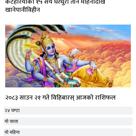
कटहरियाका १५ सय घरधुरी तीन महिनादेखि
खानेपानीविहीन
२०८३ साउन २१ गते विहिबारस् आजको राशिफल
२४ घण्टा
यो साता
यो महिना