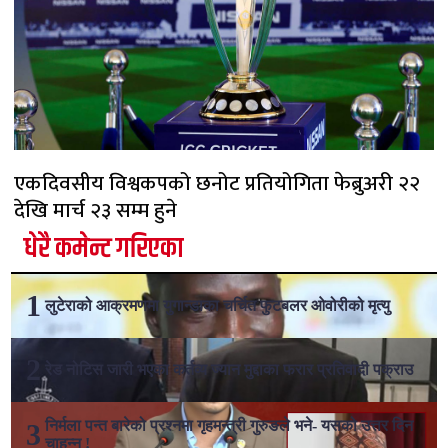
एकदिवसीय विश्वकपको छनोट प्रतियोगिता फेब्रुअरी २२
देखि मार्च २३ सम्म हुने
धेरै कमेन्ट गरिएका
लुटेराको आक्रमणमा युगान्डाका चर्चित फुटबलर ओवोरीको मृत्यु
रेड नोटिस जारी भएका कर्तव्य ज्यान मुद्दाका फरार प्रतिवादी पक्राउ
निर्मला पन्त बारेको प्रश्नमा गृहमन्त्री गुरुङले भने- यसको उत्तर दिन
चाहन्न !