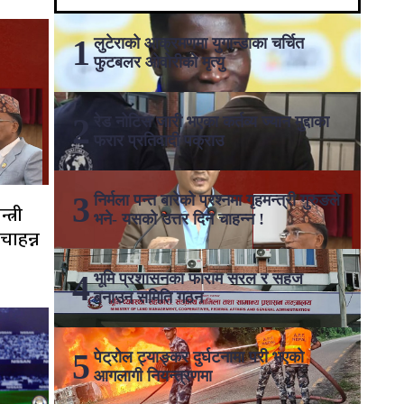
लुटेराको आक्रमणमा युगान्डाका चर्चित
फुटबलर ओवोरीको मृत्यु
रेड नोटिस जारी भएका कर्तव्य ज्यान मुद्दाका
फरार प्रतिवादी पक्राउ
निर्मला पन्त बारेको प्रश्नमा गृहमन्त्री गुरुङले
त्री
भने- यसको उत्तर दिन चाहन्न !
चाहन्न
भूमि प्रशासनका फाराम सरल र सहज
बनाउन समिति गठन
पेट्रोल ट्याङ्कर दुर्घटनामा परी भएको
आगलागी नियन्त्रणमा