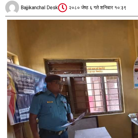
Bajjikanchal Desk
२०८० जेष्ठ ६ गते शनिबार १०:३९