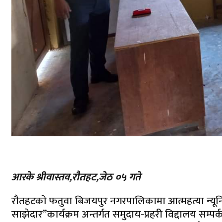
आरके श्रीवास्तव,राैतहट,जेठ ०५ गते
राैतहटकाे फतुवा बिजयपुर नगरपालिकामा आत्महत्या न्यूनि
साझेदार”कार्यक्रम अन्तर्गत समुदाय-प्रहरी विद्दालय स