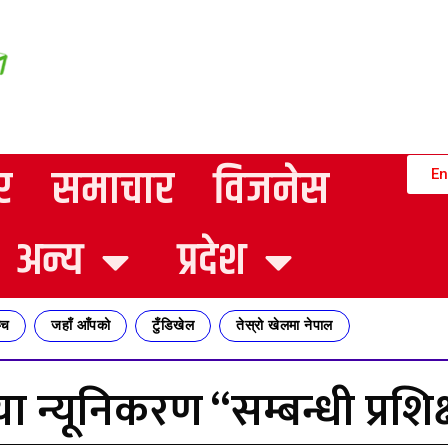
र
समाचार
विजनेस
En
अन्य
प्रदेश
्च
जहाँ आँपको
टुँडिखेल
तेस्रो खेलमा नेपाल
 न्यूनिकरण “सम्बन्धी प्रशि