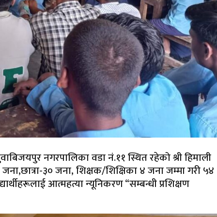
ाबिजयपुर नगरपालिका वडा नं.११ स्थित रहेको श्री हिमाली
० जना,छात्रा-३० जना, शिक्षक/शिक्षिका ४ जना जम्मा गरी ५४
ार्थीहरूलाई आत्महत्या न्यूनिकरण “सम्बन्धी प्रशिक्षण