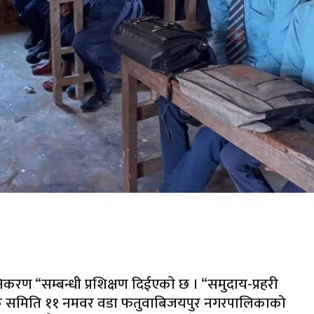
करण “सम्बन्धी प्रशिक्षण दिईएकाे छ । “समुदाय-प्रहरी
म्पर्क समिति ११ नमवर वडा फतुवाबिजयपुर नगरपालिकाको