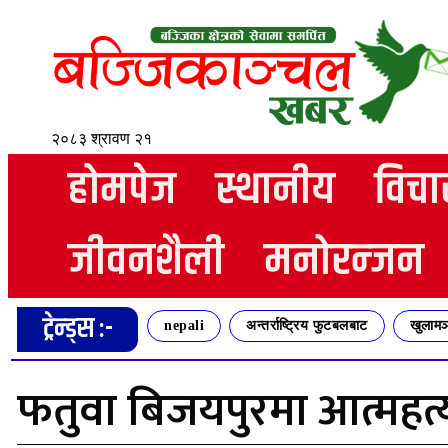
२०८३ श्रावण २१
होमपेज
स्थानीय
विचा
जीवनशैली
मनोरन्जन
ट्रेन्ड्स :-
nepali
अन्तर्राष्ट्रिय फुटबलबाट
खुलामञ
फतुवा बिजयपुरमा आत्महत्या