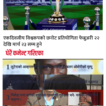
एकदिवसीय विश्वकपको छनोट प्रतियोगिता फेब्रुअरी २२
देखि मार्च २३ सम्म हुने
धेरै कमेन्ट गरिएका
लुटेराको आक्रमणमा युगान्डाका चर्चित फुटबलर ओवोरीको मृत्यु
रेड नोटिस जारी भएका कर्तव्य ज्यान मुद्दाका फरार प्रतिवादी पक्राउ
निर्मला पन्त बारेको प्रश्नमा गृहमन्त्री गुरुङले भने- यसको उत्तर दिन
चाहन्न !