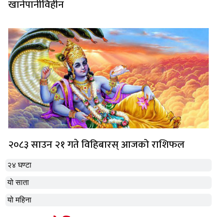
खानेपानीविहीन
२०८३ साउन २१ गते विहिबारस् आजको राशिफल
२४ घण्टा
यो साता
यो महिना