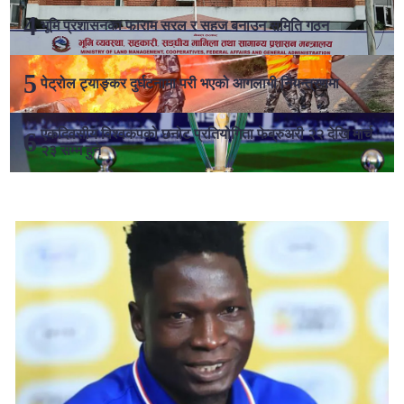
भूमि प्रशासनका फाराम सरल र सहज बनाउन समिति गठन
पेट्रोल ट्याङ्कर दुर्घटनामा परी भएको आगलागी नियन्त्रणमा
एकदिवसीय विश्वकपको छनोट प्रतियोगिता फेब्रुअरी २२ देखि मार्च
२३ सम्म हुने
लोकप्रिय