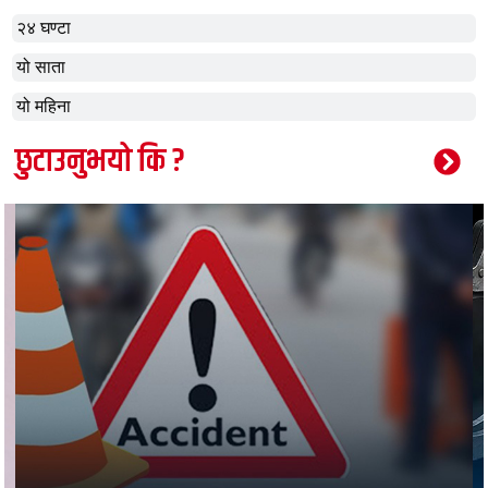
२४ घण्टा
यो साता
यो महिना
छुटाउनुभयो कि ?