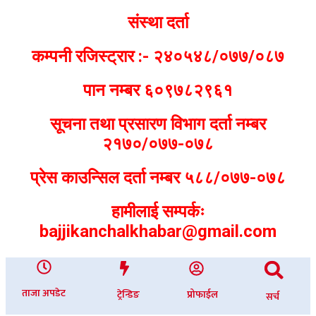
संस्था दर्ता
कम्पनी रजिस्ट्रार :- २४०५४८/०७७/०८७
पान नम्बर ६०९७८२९६१
सूचना तथा प्रसारण विभाग दर्ता नम्बर
२१७०/०७७-०७८
प्रेस काउन्सिल दर्ता नम्बर ५८८/०७७-०७८
हामीलाई सम्पर्कः
bajjikanchalkhabar@gmail.com
ताजा अपडेट
ट्रेन्डिङ
प्रोफाईल
सर्च