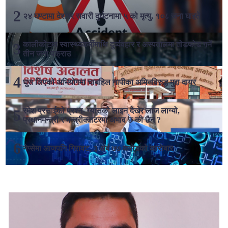
२४ घण्टामा देशभर सवारी दुर्घटनामा ५ को मृत्यु, १०८ जना घाइते
कालीकोटमा स्वास्थ्यकर्मीमाथि दुर्व्यवहार र अस्पतालमा तोडफोड गर्ने
तीन जना पक्राउ
घुस लिएको अभियोगमा चाबहिल नापीका अमिनविरुद्ध मुद्दा दायर
रमेश प्रसाईको प्रश्न- ग्यासको लाइन देखेर लाज लाग्यो,
प्रधानमन्त्री र मन्त्रीक्वाटरमा अभाव छ की छैन ?
नेप्सेमा आजपनि गिरावट, ३ अर्ब ७७ करोडको कारोबार
लोकप्रिय