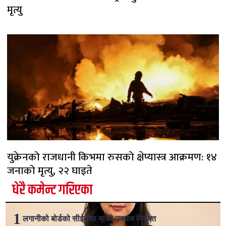
मृत्यु
युक्रेनको राजधानी किभमा रुसको क्षेप्यास्त्र आक्रमण: १४
जनाको मृत्यु, २२ घाइते
धेरै कमेन्ट गरिएका
लगानीको बोर्डको सीईओमा यांकी उक्याब नियुक्त