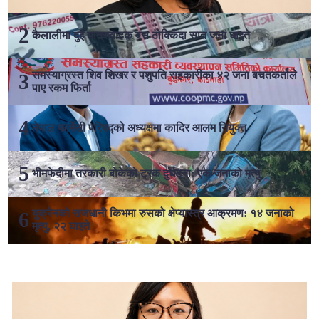
कैलालीमा दुई यात्रुवाहक बस ठोक्किँदा सात जना घाइते
समस्याग्रस्त शिव शिखर र पशुपति सहकारीका ४२ जना बचतकर्ताले
पाए रकम फिर्ता
नेपाल फार्मेसी परिषद्को अध्यक्षमा कादिर आलम नियुक्त
भीमफेदीमा तरकारी बोकेको ट्रक दुर्घटना: एक जनाको मृत्यु
युक्रेनको राजधानी किभमा रुसको क्षेप्यास्त्र आक्रमण: १४ जनाको
मृत्यु, २२ घाइते
लोकप्रिय