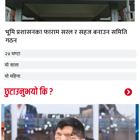
भूमि प्रशासनका फाराम सरल र सहज बनाउन समिति
गठन
२४ घण्टा
यो साता
यो महिना
छुटाउनुभयो कि ?