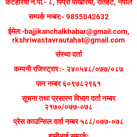
कटहरिया न.पा.- ८, पिप्रा पोखरिया, रौतहट, नेपाल
सम्पर्क नम्बर:- 9855042632
ईमेल:-bajjikanchalkhabar@gmail.com,
rkshriwastavrautahat@gmail.com
संस्था दर्ता
कम्पनी रजिस्ट्रार :- २४०५४८/०७७/०८७
पान नम्बर ६०९७८२९६१
सूचना तथा प्रसारण विभाग दर्ता नम्बर
२१७०/०७७-०७८
प्रेस काउन्सिल दर्ता नम्बर ५८८/०७७-०७८
हामीलाई सम्पर्कः