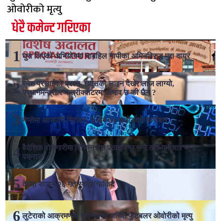
ओवोरीको मृत्यु
धेरै कमेन्ट गरिएका
घुस लिएको अभियोगमा चाबहिल नापीका अमिनविरुद्ध मुद्दा दायर
रमेश प्रसाईको प्रश्न- ग्यासको लाइन देखेर लाज लाग्यो,
प्रधानमन्त्री र मन्त्रीक्वाटरमा अभाव छ की छैन ?
नेप्सेमा आजपनि गिरावट, ३ अर्ब ७७ करोडको कारोबार
वैदेशिक रोजगारीमा विभिन्न देश पठाइदिन्छु भन्दै ठगी गर्ने चार जना
पक्राउ
देउवा साउन २६ गते स्वदेश फर्किदै
लुटेराको आक्रमणमा युगान्डाका चर्चित फुटबलर ओवोरीको मृत्यु