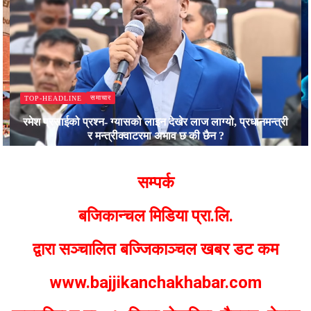
समाचार
TOP-HEADLINE
रमेश प्रसाईको प्रश्न- ग्यासको लाइन देखेर लाज लाग्यो, प्रधानमन्त्री
र मन्त्रीक्वाटरमा अभाव छ की छैन ?
Bajjikanchal Desk
सम्पर्क
बजिकान्चल मिडिया प्रा.लि.
द्वारा सञ्चालित बज्जिकाञ्चल खबर डट कम
www.bajjikanchakhabar.com