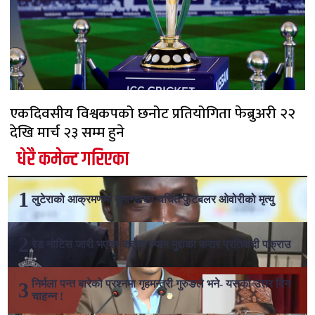
एकदिवसीय विश्वकपको छनोट प्रतियोगिता फेब्रुअरी २२
देखि मार्च २३ सम्म हुने
धेरै कमेन्ट गरिएका
लुटेराको आक्रमणमा युगान्डाका चर्चित फुटबलर ओवोरीको मृत्यु
रेड नोटिस जारी भएका कर्तव्य ज्यान मुद्दाका फरार प्रतिवादी पक्राउ
निर्मला पन्त बारेको प्रश्नमा गृहमन्त्री गुरुङले भने- यसको उत्तर दिन
चाहन्न !