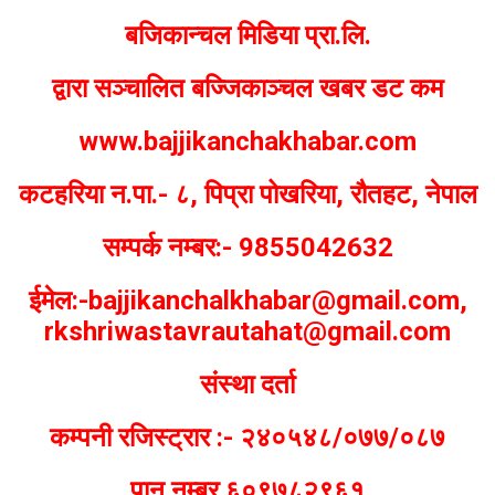
बजिकान्चल मिडिया प्रा.लि.
द्वारा सञ्चालित बज्जिकाञ्चल खबर डट कम
www.bajjikanchakhabar.com
कटहरिया न.पा.- ८, पिप्रा पोखरिया, रौतहट, नेपाल
सम्पर्क नम्बर:- 9855042632
ईमेल:-bajjikanchalkhabar@gmail.com,
rkshriwastavrautahat@gmail.com
संस्था दर्ता
कम्पनी रजिस्ट्रार :- २४०५४८/०७७/०८७
पान नम्बर ६०९७८२९६१