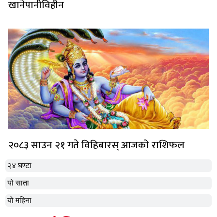
खानेपानीविहीन
२०८३ साउन २१ गते विहिबारस् आजको राशिफल
२४ घण्टा
यो साता
यो महिना