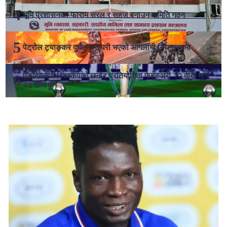
भूमि प्रशासनका फाराम सरल र सहज बनाउन समिति गठन
पेट्रोल ट्याङ्कर दुर्घटनामा परी भएको आगलागी नियन्त्रणमा
एकदिवसीय विश्वकपको छनोट प्रतियोगिता फेब्रुअरी २२ देखि मार्च
२३ सम्म हुने
लोकप्रिय