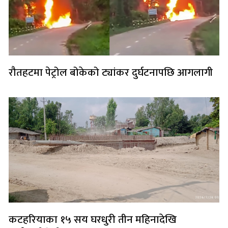
रौतहटमा पेट्रोल बोकेको ट्यांकर दुर्घटनापछि आगलागी
कटहरियाका १५ सय घरधुरी तीन महिनादेखि