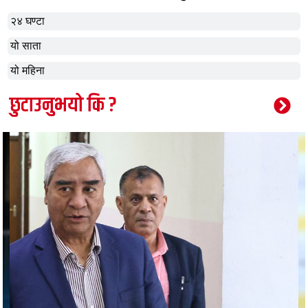
२४ घण्टा
यो साता
यो महिना
छुटाउनुभयो कि ?