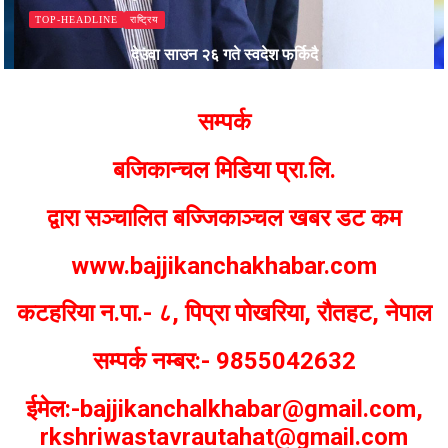
राष्ट्रिय
TOP-HEADLINE
देउवा साउन २६ गते स्वदेश फर्किदै
Bajjikanchal Desk
सम्पर्क
बजिकान्चल मिडिया प्रा.लि.
द्वारा सञ्चालित बज्जिकाञ्चल खबर डट कम
www.bajjikanchakhabar.com
कटहरिया न.पा.- ८, पिप्रा पोखरिया, रौतहट, नेपाल
सम्पर्क नम्बर:- 9855042632
ईमेल:-bajjikanchalkhabar@gmail.com,
rkshriwastavrautahat@gmail.com