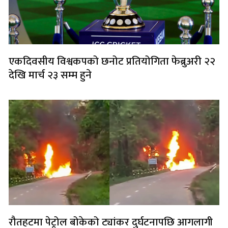
एकदिवसीय विश्वकपको छनोट प्रतियोगिता फेब्रुअरी २२
देखि मार्च २३ सम्म हुने
रौतहटमा पेट्रोल बोकेको ट्यांकर दुर्घटनापछि आगलागी