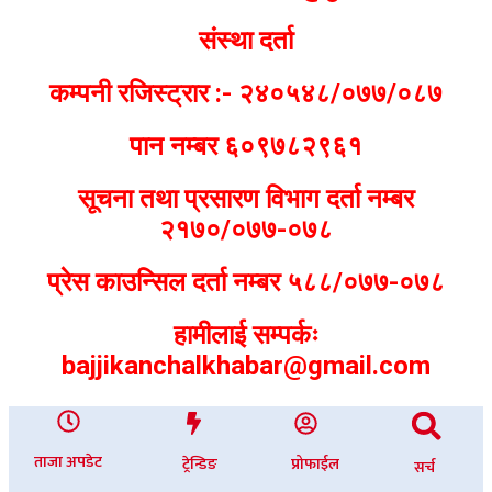
संस्था दर्ता
कम्पनी रजिस्ट्रार :- २४०५४८/०७७/०८७
पान नम्बर ६०९७८२९६१
सूचना तथा प्रसारण विभाग दर्ता नम्बर
२१७०/०७७-०७८
प्रेस काउन्सिल दर्ता नम्बर ५८८/०७७-०७८
हामीलाई सम्पर्कः
bajjikanchalkhabar@gmail.com
ताजा अपडेट
ट्रेन्डिङ
प्रोफाईल
सर्च