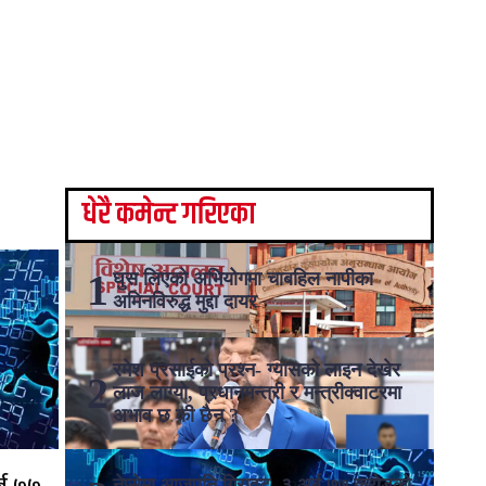
धेरै कमेन्ट गरिएका
घुस लिएको अभियोगमा चाबहिल नापीका
अमिनविरुद्ध मुद्दा दायर
रमेश प्रसाईको प्रश्न- ग्यासको लाइन देखेर
लाज लाग्यो, प्रधानमन्त्री र मन्त्रीक्वाटरमा
अभाव छ की छैन ?
्ब ७७
नेप्सेमा आजपनि गिरावट, ३ अर्ब ७७ करोडको