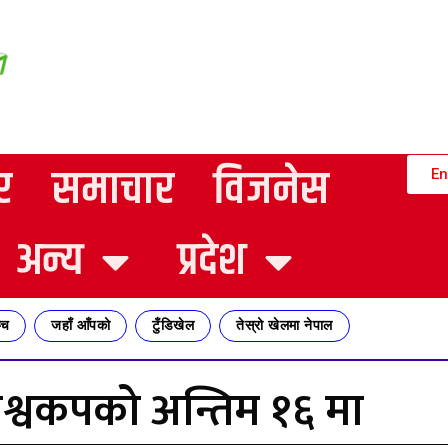
र
समाचार
विजनेस
En
अन्य
प्रदेश
्च
जहाँ आँपको
टुँडिखेल
तेस्रो खेलमा नेपाल
विश्वकपको अन्तिम १६ मा