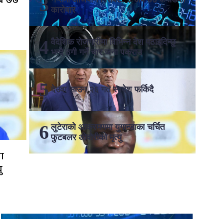
कारोबार
वैदेशिक रोजगारीमा विभिन्न देश पठाइदिन्छु
भन्दै ठगी गर्ने चार जना पक्राउ
देउवा साउन २६ गते स्वदेश फर्किदै
लुटेराको आक्रमणमा युगान्डाका चर्चित
फुटबलर ओवोरीको मृत्यु
ा
ु