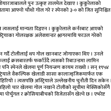
यारजाबालले पुनः उत्कृष्ट तालमेल देखाए । कुकुरेलाको
ामा आफ्नो चौथो गोल गरे र स्पेनको ३-० को जित सुनिश्चित
 त्यसलाई मान्यता दिइएन । कुकुरेलाले कर्नरबाट आएको
्रियाका गोलरक्षक अलेक्जान्डर श्लागरमाथि फाउल गरेको
रदर्शन गर्दै टोलीलाई थप गोल खानबाट जोगाएका थिए । उनले
ाई क्रसबारतर्फ फर्काउँदै त्यसको रिबाउन्डमा लामिन
नि स्पेनले खेलमा पूर्ण नियन्त्रण कायम राख्यो । सन् १९५४
ियाले वैकल्पिक खेलाडी सासा कालाज्ड्जिकमार्फत एक
िरियो । त्यसपछि अस्ट्रियाले उल्लेखनीय चुनौती दिन सकेन 
को पहिलो चार खेलमा गोल नखाने टोलीको सूचीमा मेक्सिकोसँगै
 पोर्चुगल र क्रोसियाबीचको विजेतासँग खेल्ने छ । एभरेष्ट