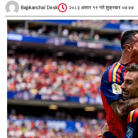
Bajjikanchal Desk
२०८३ असार १९ गते शुक्रबार ०७:४७