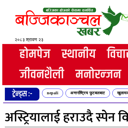
२०८३ श्रावण २३
होमपेज
स्थानीय
विचा
जीवनशैली
मनोरन्जन
ट्रेन्ड्स :-
nepali
अन्तर्राष्ट्रिय फुटबलबाट
खुलामञ
अस्ट्रियालाई हराउदै स्पेन 