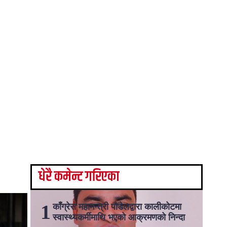
धेरै कमेन्ट गरिएका
काँग्रेस महामन्त्री पौडेलद्वारा कालीकोटमा
स्वास्थ्यकर्मीमाथि भएको आक्रमणको निन्दा