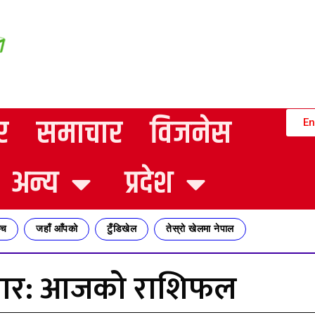
र
समाचार
विजनेस
En
अन्य
प्रदेश
्च
जहाँ आँपको
टुँडिखेल
तेस्रो खेलमा नेपाल
मबार: आजको राशिफल