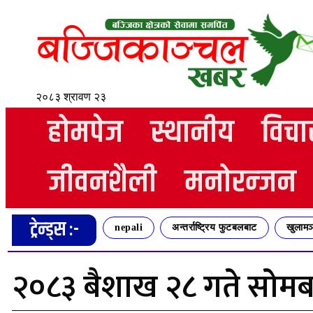
२०८३ श्रावण २३
होमपेज
स्थानीय
विचा
जीवनशैली
मनोरन्जन
ट्रेन्ड्स :-
nepali
अन्तर्राष्ट्रिय फुटबलबाट
खुलामञ
२०८३ बैशाख २८ गते सो