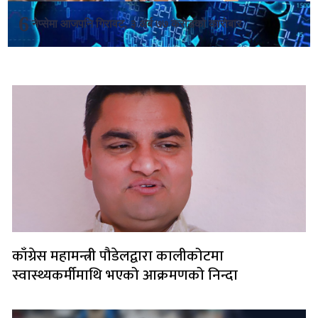
नेप्सेमा आजपनि गिरावट, ३ अर्ब ७७ करोडको कारोबार
लोकप्रिय
काँग्रेस महामन्त्री पौडेलद्वारा कालीकोटमा
स्वास्थ्यकर्मीमाथि भएको आक्रमणको निन्दा