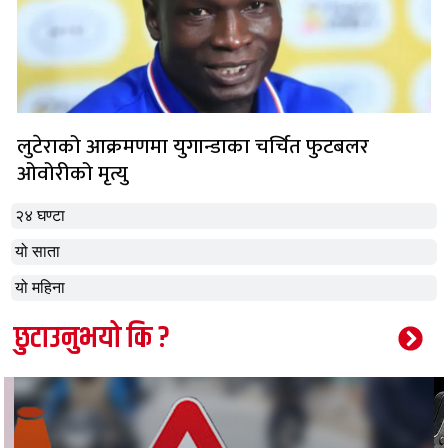
लुटेराको आक्रमणमा युगान्डाका चर्चित फुटबलर
ओवोरीको मृत्यु
२४ घण्टा
यो साता
यो महिना
छुटाउनुभयो कि ?