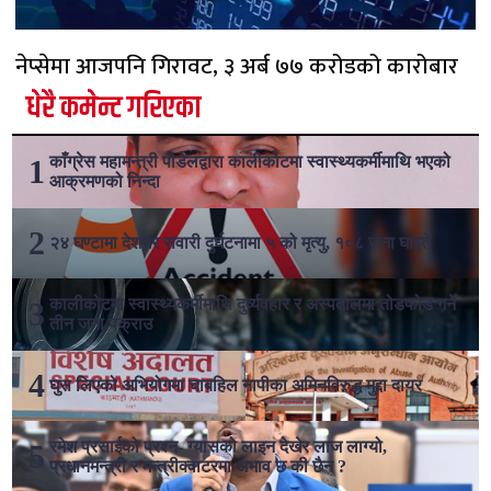
नेप्सेमा आजपनि गिरावट, ३ अर्ब ७७ करोडको कारोबार
धेरै कमेन्ट गरिएका
काँग्रेस महामन्त्री पौडेलद्वारा कालीकोटमा स्वास्थ्यकर्मीमाथि भएको
आक्रमणको निन्दा
२४ घण्टामा देशभर सवारी दुर्घटनामा ५ को मृत्यु, १०८ जना घाइते
कालीकोटमा स्वास्थ्यकर्मीमाथि दुर्व्यवहार र अस्पतालमा तोडफोड गर्ने
तीन जना पक्राउ
घुस लिएको अभियोगमा चाबहिल नापीका अमिनविरुद्ध मुद्दा दायर
रमेश प्रसाईको प्रश्न- ग्यासको लाइन देखेर लाज लाग्यो,
प्रधानमन्त्री र मन्त्रीक्वाटरमा अभाव छ की छैन ?