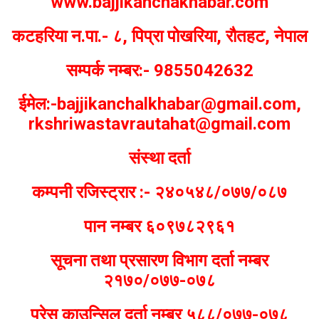
www.bajjikanchakhabar.com
कटहरिया न.पा.- ८, पिप्रा पोखरिया, रौतहट, नेपाल
सम्पर्क नम्बर:- 9855042632
ईमेल:-bajjikanchalkhabar@gmail.com,
rkshriwastavrautahat@gmail.com
संस्था दर्ता
कम्पनी रजिस्ट्रार :- २४०५४८/०७७/०८७
पान नम्बर ६०९७८२९६१
सूचना तथा प्रसारण विभाग दर्ता नम्बर
२१७०/०७७-०७८
प्रेस काउन्सिल दर्ता नम्बर ५८८/०७७-०७८