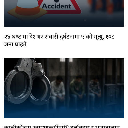
२४ घण्टामा देशभर सवारी दुर्घटनामा ५ को मृत्यु, १०८
जना घाइते
कालीकोटमा स्वास्थ्यकर्मीमाथि दुर्व्यवहार र अस्पतालमा