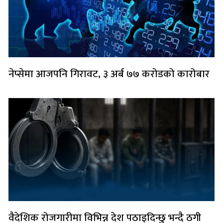
नेप्सेमा आजपनि गिरावट, ३ अर्ब ७७ करोडको कारोबार
वैदेशिक रोजगारीमा विभिन्न देश पठाइदिन्छु भन्दै ठगी