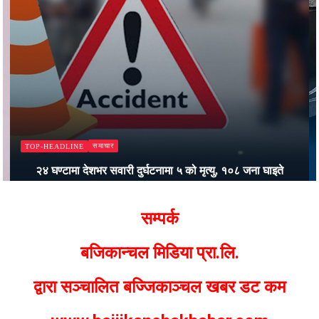
समाचार
TOP-HEADLINE
२४ घण्टामा देशभर सवारी दुर्घटनामा ५ को मृत्यु, १०८ जना घाइते
Bajjikanchal Desk
सम्पर्क
बजिकान्चल मिडिया प्रा.लि.
द्वारा सञ्चालित बज्जिकाञ्चल खबर डट कम