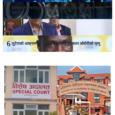
वैदेशिक रोजगारीमा विभिन्न देश पठाइदिन्छु भन्दै ठगी गर्ने चार जना
पक्राउ
देउवा साउन २६ गते स्वदेश फर्किदै
लुटेराको आक्रमणमा युगान्डाका चर्चित फुटबलर ओवोरीको मृत्यु
लोकप्रिय