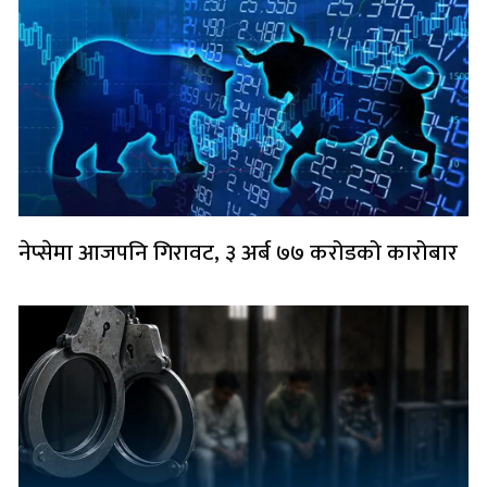
नेप्सेमा आजपनि गिरावट, ३ अर्ब ७७ करोडको कारोबार