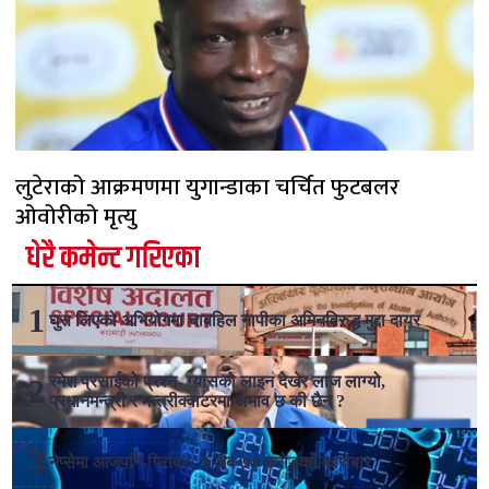
लुटेराको आक्रमणमा युगान्डाका चर्चित फुटबलर
ओवोरीको मृत्यु
धेरै कमेन्ट गरिएका
घुस लिएको अभियोगमा चाबहिल नापीका अमिनविरुद्ध मुद्दा दायर
रमेश प्रसाईको प्रश्न- ग्यासको लाइन देखेर लाज लाग्यो,
प्रधानमन्त्री र मन्त्रीक्वाटरमा अभाव छ की छैन ?
नेप्सेमा आजपनि गिरावट, ३ अर्ब ७७ करोडको कारोबार