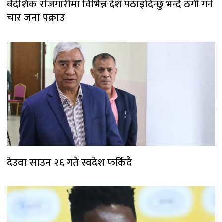
वैदेशिक रोजगारीमा विभिन्न देश पठाइदिन्छु भन्दै ठगी गर्ने
चार जना पक्राउ
देउवा साउन २६ गते स्वदेश फर्किदै