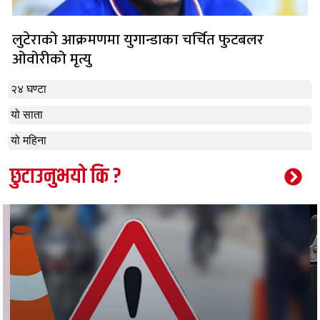
लुटेराको आक्रमणमा युगान्डाका चर्चित फुटबलर
ओवोरीको मृत्यु
२४ घण्टा
यो साता
यो महिना
छुटाउनुभयो कि ?