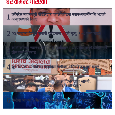
धेरै कमेन्ट गरिएका
काँग्रेस महामन्त्री पौडेलद्वारा कालीकोटमा स्वास्थ्यकर्मीमाथि भएको
आक्रमणको निन्दा
२४ घण्टामा देशभर सवारी दुर्घटनामा ५ को मृत्यु, १०८ जना घाइते
कालीकोटमा स्वास्थ्यकर्मीमाथि दुर्व्यवहार र अस्पतालमा तोडफोड गर्ने
तीन जना पक्राउ
घुस लिएको अभियोगमा चाबहिल नापीका अमिनविरुद्ध मुद्दा दायर
रमेश प्रसाईको प्रश्न- ग्यासको लाइन देखेर लाज लाग्यो,
प्रधानमन्त्री र मन्त्रीक्वाटरमा अभाव छ की छैन ?
नेप्सेमा आजपनि गिरावट, ३ अर्ब ७७ करोडको कारोबार
लोकप्रिय