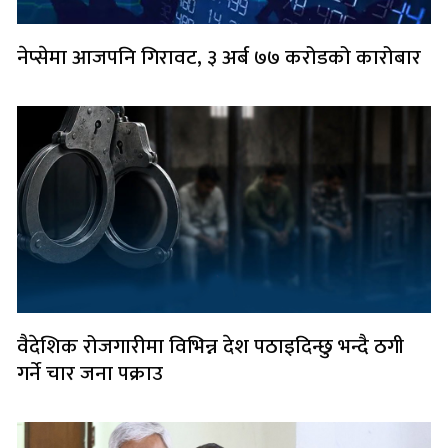
नेप्सेमा आजपनि गिरावट, ३ अर्ब ७७ करोडको कारोबार
वैदेशिक रोजगारीमा विभिन्न देश पठाइदिन्छु भन्दै ठगी
गर्ने चार जना पक्राउ