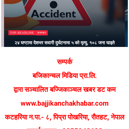
समाचार
TOP-HEADLINE
२४ घण्टामा देशभर सवारी दुर्घटनामा ५ को मृत्यु, १०८ जना घाइते
Bajjikanchal Desk
सम्पर्क
बजिकान्चल मिडिया प्रा.लि.
द्वारा सञ्चालित बज्जिकाञ्चल खबर डट कम
www.bajjikanchakhabar.com
कटहरिया न.पा.- ८, पिप्रा पोखरिया, रौतहट, नेपाल