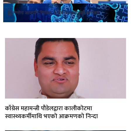
नेप्सेमा आजपनि गिरावट, ३ अर्ब ७७ करोडको कारोबार
लोकप्रिय
काँग्रेस महामन्त्री पौडेलद्वारा कालीकोटमा
स्वास्थ्यकर्मीमाथि भएको आक्रमणको निन्दा