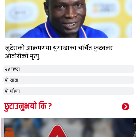
लुटेराको आक्रमणमा युगान्डाका चर्चित फुटबलर
ओवोरीको मृत्यु
२४ घण्टा
यो साता
यो महिना
छुटाउनुभयो कि ?