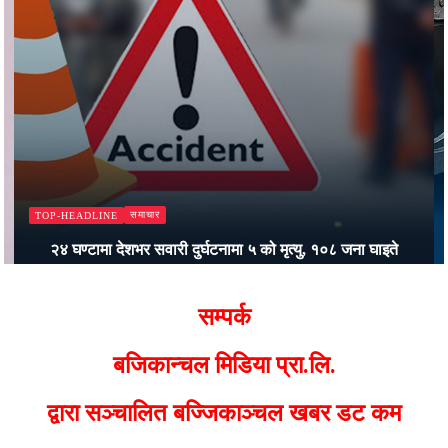
समाचार
TOP-HEADLINE
२४ घण्टामा देशभर सवारी दुर्घटनामा ५ को मृत्यु, १०८ जना घाइते
Bajjikanchal Desk
सम्पर्क
बजिकान्चल मिडिया प्रा.लि.
द्वारा सञ्चालित बज्जिकाञ्चल खबर डट कम