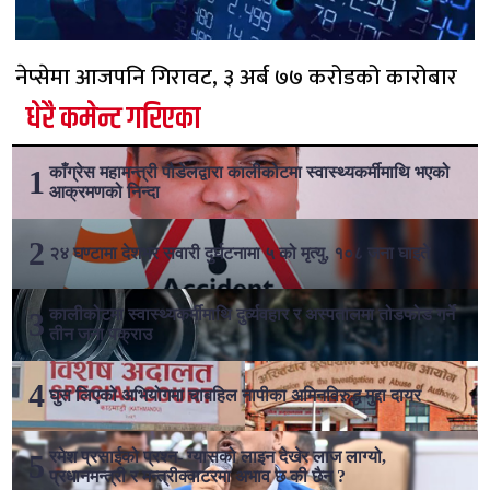
नेप्सेमा आजपनि गिरावट, ३ अर्ब ७७ करोडको कारोबार
धेरै कमेन्ट गरिएका
काँग्रेस महामन्त्री पौडेलद्वारा कालीकोटमा स्वास्थ्यकर्मीमाथि भएको
आक्रमणको निन्दा
२४ घण्टामा देशभर सवारी दुर्घटनामा ५ को मृत्यु, १०८ जना घाइते
कालीकोटमा स्वास्थ्यकर्मीमाथि दुर्व्यवहार र अस्पतालमा तोडफोड गर्ने
तीन जना पक्राउ
घुस लिएको अभियोगमा चाबहिल नापीका अमिनविरुद्ध मुद्दा दायर
रमेश प्रसाईको प्रश्न- ग्यासको लाइन देखेर लाज लाग्यो,
प्रधानमन्त्री र मन्त्रीक्वाटरमा अभाव छ की छैन ?