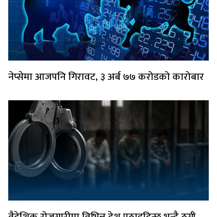
नेप्सेमा आजपनि गिरावट, ३ अर्ब ७७ करोडको कारोबार
वैदेशिक रोजगारीमा विभिन्न देश पठाइदिन्छु भन्दै ठगी