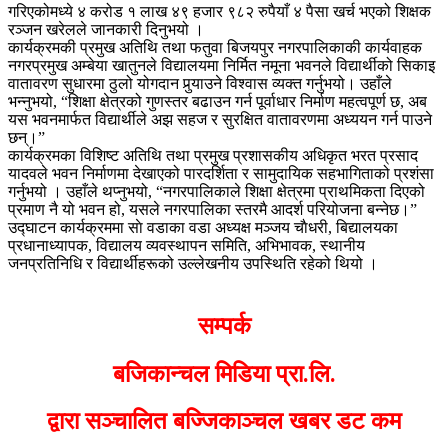
गरिएकोमध्ये ४ करोड १ लाख ४९ हजार ९८२ रुपैयाँ ४ पैसा खर्च भएको शिक्षक
रञ्जन खरेलले जानकारी दिनुभयो ।
कार्यक्रमकी प्रमुख अतिथि तथा फतुवा बिजयपुर नगरपालिकाकी कार्यवाहक
नगरप्रमुख अम्बेया खातुनले विद्यालयमा निर्मित नमूना भवनले विद्यार्थीको सिकाइ
वातावरण सुधारमा ठुलो योगदान पुर्‍याउने विश्वास व्यक्त गर्नुभयो। उहाँले
भन्नुभयो, “शिक्षा क्षेत्रको गुणस्तर बढाउन गर्न पूर्वाधार निर्माण महत्वपूर्ण छ, अब
यस भवनमार्फत विद्यार्थीले अझ सहज र सुरक्षित वातावरणमा अध्ययन गर्न पाउने
छन्।”
कार्यक्रमका विशिष्ट अतिथि तथा प्रमुख प्रशासकीय अधिकृत भरत प्रसाद
यादवले भवन निर्माणमा देखाएको पारदर्शिता र सामुदायिक सहभागिताको प्रशंसा
गर्नुभयो । उहाँले थप्नुभयो, “नगरपालिकाले शिक्षा क्षेत्रमा प्राथमिकता दिएको
प्रमाण नै यो भवन हो, यसले नगरपालिका स्तरमै आदर्श परियोजना बन्नेछ।”
उद्घाटन कार्यक्रममा साे वडाका वडा अध्यक्ष मञ्जय चाैधरी, बिद्यालयका
प्रधानाध्यापक, विद्यालय व्यवस्थापन समिति, अभिभावक, स्थानीय
जनप्रतिनिधि र विद्यार्थीहरूको उल्लेखनीय उपस्थिति रहेको थियो ।
सम्पर्क
बजिकान्चल मिडिया प्रा.लि.
द्वारा सञ्चालित बज्जिकाञ्चल खबर डट कम