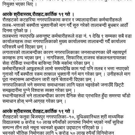
नियुक्त भएका थिए ।
आरके श्रीवास्तव,राैतहट,कार्तिक १९ गते ।
रौतहटको कटहरिया नगरपालिकामा करार र ज्यालादारीका कर्मचारीहरूले
तलब–भत्ताको बक्यौता भुक्तानीको माग गर्दै सुरु गरेको तालाबन्दी बुधबार आठौं
दिनमा पुगेको छ ।
तलबभत्ता नपाएपछि असन्तुष्ट कर्मचारीहरूले वडा नं. १ देखि ९ सम्मका सबै वडा
कार्यालयहरू तथा नगरपालिकाको मुख्य कार्यालयमा तालाबन्दी गर्दै कार्यालय
परिसरमै धर्ना दिएका छन् ।
लगातारको तालाबन्दीका कारण नगरपालिकाका जनसाधारणका धेरै महत्वपूर्ण
कामहरू ठप्प भएका छन् । नागरिकता, सिफारिस,राजस्व संकलनलगायतका
सेवा रोकिँदा स्थानीय बासिन्दा निकै मर्कामा परेका छन् ।
कर्मचारीहरूले आफूहरूले लामो समयदेखि काम गर्दा पनि तलब र भत्ता नपाएको
गुनासो गर्दै बक्यौता रकम तत्काल भुक्तानी गर्न माग गरेका छन् । उनीहरूले माग
पूरा नभएसम्म आन्दोलन जारी रहने चेतावनी दिएका छन् ।
नगरपालिकाले भने समस्या समाधानका लागि पहल भइरहेको जनाउँदै छिट्टै
समझदारीमा पुग्ने विश्वास व्यक्त गरेका छन् ।
स्थानीयहरूले भने तालाबन्दीका कारण दैनिक सेवा प्रभावित हुँदा समस्या चाँडो
समाधान होस् भन्ने आग्रह गरेका छन् ।
आरके श्रीवास्तव,राैतहट,कार्तिक १९ गते ।
राैतहटकाे फतुवा बिजयपुर नगरपालिका–१०, दुधिअवास्थित श्री माध्यमिक
विद्यालयमा ७ करोड १० लाख रुपैयाँको लागतमा निर्माण भएको नयाँ सुविधा
सम्पन्न तीन तले नमूना भवनको बुधबार उद्घाटन गरिएको छ ।
भवनको भौतिक निर्माणका लागि ५ करोड ५० लाख रुपैयाँ विनियोजन