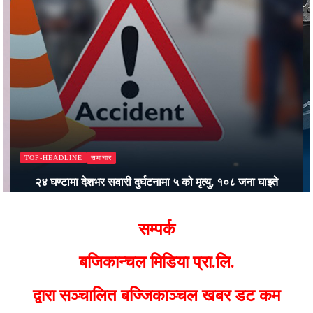
समाचार
TOP-HEADLINE
२४ घण्टामा देशभर सवारी दुर्घटनामा ५ को मृत्यु, १०८ जना घाइते
Bajjikanchal Desk
सम्पर्क
बजिकान्चल मिडिया प्रा.लि.
द्वारा सञ्चालित बज्जिकाञ्चल खबर डट कम