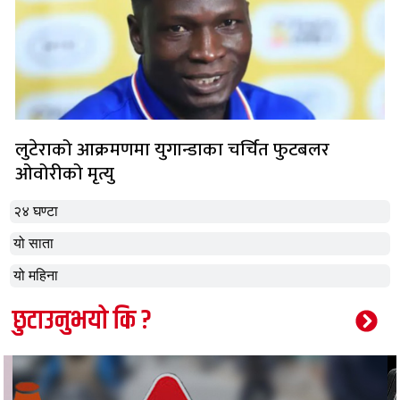
लुटेराको आक्रमणमा युगान्डाका चर्चित फुटबलर
ओवोरीको मृत्यु
२४ घण्टा
यो साता
यो महिना
छुटाउनुभयो कि ?