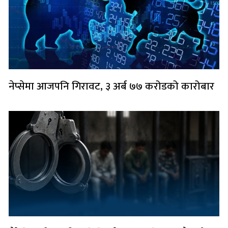
नेप्सेमा आजपनि गिरावट, ३ अर्ब ७७ करोडको कारोबार