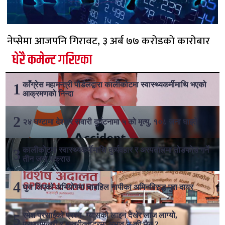
नेप्सेमा आजपनि गिरावट, ३ अर्ब ७७ करोडको कारोबार
धेरै कमेन्ट गरिएका
काँग्रेस महामन्त्री पौडेलद्वारा कालीकोटमा स्वास्थ्यकर्मीमाथि भएको
आक्रमणको निन्दा
२४ घण्टामा देशभर सवारी दुर्घटनामा ५ को मृत्यु, १०८ जना घाइते
कालीकोटमा स्वास्थ्यकर्मीमाथि दुर्व्यवहार र अस्पतालमा तोडफोड गर्ने
तीन जना पक्राउ
घुस लिएको अभियोगमा चाबहिल नापीका अमिनविरुद्ध मुद्दा दायर
रमेश प्रसाईको प्रश्न- ग्यासको लाइन देखेर लाज लाग्यो,
प्रधानमन्त्री र मन्त्रीक्वाटरमा अभाव छ की छैन ?