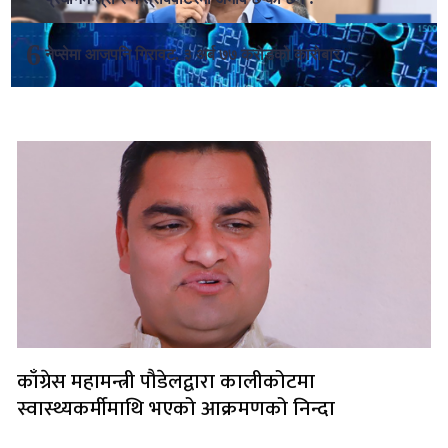
नेप्सेमा आजपनि गिरावट, ३ अर्ब ७७ करोडको कारोबार
लोकप्रिय
काँग्रेस महामन्त्री पौडेलद्वारा कालीकोटमा
स्वास्थ्यकर्मीमाथि भएको आक्रमणको निन्दा