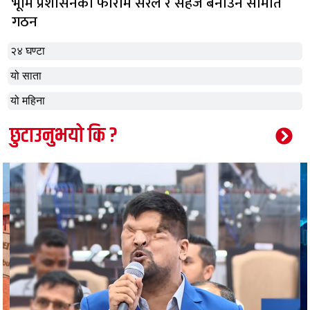
भूमि प्रशासनका फाराम सरल र सहज बनाउन समिति
गठन
२४ घण्टा
यो साता
यो महिना
छुटाउनुभयो कि ?