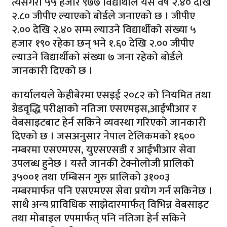
त्यसैगरी ५५ हजार ९७७ विद्यार्थीले यस वर्ष २.४० देखि
२.८० जीपीए ल्याएको बोर्डले जनाएको छ । जीपीए
२.०० देखि २.४० सम्म ल्याउने विद्यार्थीको संख्या ५
हजार १९० रहेका छन् भने १.६० देखि २.०० जीपीए
ल्याउने विद्यार्थीको संख्या ७ जना रहेको बोर्डले
जानकारी दिएको छ ।
कार्यालयले केहीबेरमा एसइई २०८२ को नियमित तथा
ग्रेडवृद्धि परीक्षाको नतिजा एसएमइस,आईभीआर र
वेबसाइटबाट हेर्न सकिने व्यवस्था गरिएको जानकारी
दिएको छ । जसअनुसार नेपाल टेलिकमको १६००
नम्बरमा एसएमएस, युएसएसडी र आईभीआर सेवा
उपलब्ध हुनेछ । यस्तै जानकी टेक्नोलोजी प्रालिको
३५००१ तथा एम्बिसन गुरु प्रालिको ३१००३
नम्बरमार्फत पनि एसएमएस सेवा प्रयोग गर्न सकिनेछ ।
साथै अन्य प्राविधिक साझेदारमार्फत् विभिन्न वेबसाइट
तथा मोबाइल एपमार्फत् पनि नतिजा हेर्न सकिने