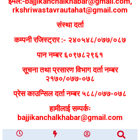
ईमेल:-bajjikanchalkhabar@gmail.com,
rkshriwastavrautahat@gmail.com
संस्था दर्ता
कम्पनी रजिस्ट्रार :- २४०५४८/०७७/०८७
पान नम्बर ६०९७८२९६१
सूचना तथा प्रसारण विभाग दर्ता नम्बर
२१७०/०७७-०७८
प्रेस काउन्सिल दर्ता नम्बर ५८८/०७७-०७८
हामीलाई सम्पर्कः
bajjikanchalkhabar@gmail.com