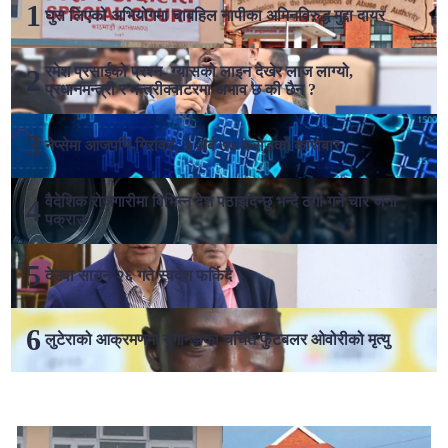
घुस लिएको अभियोगमा चाबहिल नापीका अमिनविरुद्ध मुद्दा दायर
रमेश प्रसाईको प्रश्न- ग्यासको लाइन देखेर लाज लाग्यो,
प्रधानमन्त्री र मन्त्रीक्वाटरमा अभाव छ की छैन ?
नेप्सेमा आजपनि गिरावट, ३ अर्ब ७७ करोडको कारोबार
वैदेशिक रोजगारीमा विभिन्न देश पठाइदिन्छु भन्दै ठगी गर्ने चार जना
पक्राउ
देउवा साउन २६ गते स्वदेश फर्किदै
लुटेराको आक्रमणमा युगान्डाका चर्चित फुटबलर ओवोरीको मृत्यु
लोकप्रिय