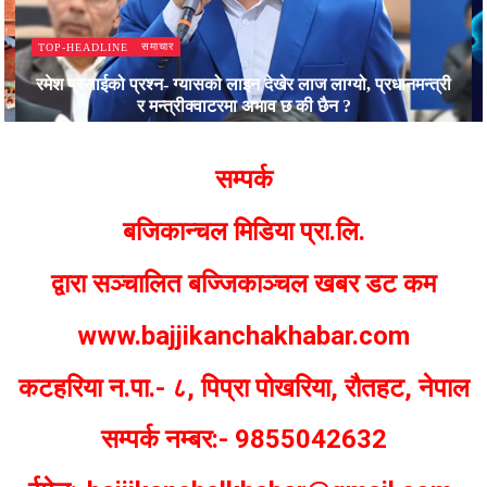
समाचार
TOP-HEADLINE
रमेश प्रसाईको प्रश्न- ग्यासको लाइन देखेर लाज लाग्यो, प्रधानमन्त्री
र मन्त्रीक्वाटरमा अभाव छ की छैन ?
Bajjikanchal Desk
सम्पर्क
बजिकान्चल मिडिया प्रा.लि.
द्वारा सञ्चालित बज्जिकाञ्चल खबर डट कम
www.bajjikanchakhabar.com
कटहरिया न.पा.- ८, पिप्रा पोखरिया, रौतहट, नेपाल
सम्पर्क नम्बर:- 9855042632